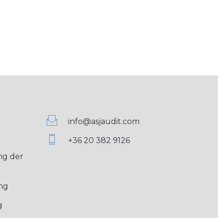
info@asjaudit.com
+36 20 382 9126
g der
ng
g