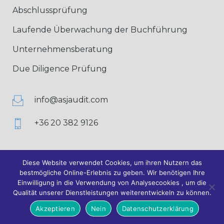
Abschlussprüfung
Laufende Überwachung der Buchführung
Unternehmensberatung
Due Diligence Prüfung
info@asjaudit.com
+36 20 382 9126
Diese Website verwendet Cookies, um ihren Nutzern das
bestmögliche Online-Erlebnis zu geben. Wir benötigen Ihre
Einwilligung in die Verwendung von Analysecookies , um die
© 2020 ASJ AUDIT Wirtschaftsprüfungs und Beratungs GmbH
Qualität unserer Dienstleistungen weiterentwickeln zu können.
Data protection
|
Imprint
|
Web developer
|
Cookie
Akzeptieren
Nein
Datenschutzerklärung
settings